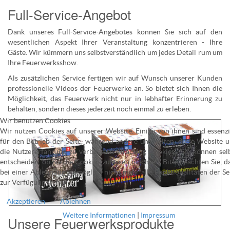
Full-Service-Angebot
Dank unseres Full-Service-Angebotes können Sie sich auf den
wesentlichen Aspekt Ihrer Veranstaltung konzentrieren - Ihre
Gäste. Wir kümmern uns selbstverständlich um jedes Detail rum um
Ihre Feuerwerksshow.
Als zusätzlichen Service fertigen wir auf Wunsch unserer Kunden
professionelle Videos der Feuerwerke an. So bietet sich Ihnen die
Möglichkeit, das Feuerwerk nicht nur in lebhafter Erinnerung zu
behalten, sondern dieses jederzeit noch einmal zu erleben.
Wir benutzen Cookies
Wir nutzen Cookies auf unserer Website. Einige von ihnen sind essenzi
für den Betrieb der Seite, während andere uns helfen, diese Website 
die Nutzererfahrung zu verbessern (Tracking Cookies). Sie können sel
entscheiden, ob Sie die Cookies zulassen möchten. Bitte beachten Sie, d
bei einer Ablehnung womöglich nicht mehr alle Funktionalitäten der Se
zur Verfügung stehen.
Akzeptieren
Ablehnen
Weitere Informationen
|
Impressum
Unsere Feuerwerksprodukte