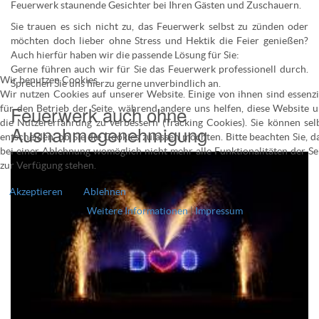
Feuerwerk staunende Gesichter bei Ihren Gästen und Zuschauern.
Sie trauen es sich nicht zu, das Feuerwerk selbst zu zünden oder
möchten doch lieber ohne Stress und Hektik die Feier genießen?
Auch hierfür haben wir die passende Lösung für Sie:
Gerne führen auch wir für Sie das Feuerwerk professionell durch.
Wir benutzen Cookies
Sprechen Sie uns hierzu gerne unverbindlich an.
Wir nutzen Cookies auf unserer Website. Einige von ihnen sind essenzi
Feuerwerk auch ohne
für den Betrieb der Seite, während andere uns helfen, diese Website 
die Nutzererfahrung zu verbessern (Tracking Cookies). Sie können sel
Ausnahmegenehmigung
entscheiden, ob Sie die Cookies zulassen möchten. Bitte beachten Sie, d
bei einer Ablehnung womöglich nicht mehr alle Funktionalitäten der Se
zur Verfügung stehen.
Akzeptieren
Ablehnen
Weitere Informationen
|
Impressum