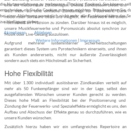
die Nutzererfahrung zu verbessern (Tracking Cookies). Sie können sel
eine der modernsten Zündanlagen. Dieses Zündsystem bietet uns
entscheiden, ob Sie die Cookies zulassen möchten. Bitte beachten Sie, d
weit mehr als eine einfache Zündanlage für Feuerwerk. Dank
bei einer Ablehnung womöglich nicht mehr alle Funktionalitäten der Se
modernster Software ist es uns möglich, ihr Feuerwerk mit einem
zur Verfügung stehen.
Höchstmaß an Präzision zu zünden. Darüber hinaus ist es möglich,
unsere Musikfeuerwerke und Pyromusicals absolut synchron zur
Akzeptieren
Ablehnen
Musik oder Live-Gesang auszulösen.
Weitere Informationen
|
Impressum
Aufgrund mehrerer systeminterner Sicherheitsschaltungen
garantiert dieses System uns Pyrotechnikern einerseits, und ihnen
als Kunden andererseits, nicht nur äußerste Zuverlässigkeit
sondern auch stets ein Höchstmaß an Sicherheit.
Hohe Flexibilität
Mit über 1.300 individuell auslösbaren Zündkanälen verteilt auf
mehr als 50 Funkempfänger sind wir in der Lage, selbst den
ausgefallensten Wünschen unserer Kunden gerecht zu werden.
Dieses hohe Maß an Flexibilität bei der Positionierung und
Zündung der Feuerwerks- und Spezialeffekte ermöglicht es uns, den
Aufbau und Abschuss der Effekte genau so durchzuführen, wie es
unsere Kunden wünschen.
Zusätzlich hierzu haben wir ein umfangreiches Repertoire an