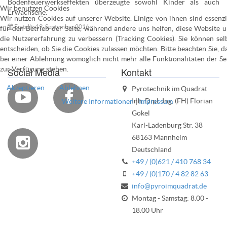
Bodenfeuerwerkseffekten überzeugte sowohl Kinder als auch
Wir benutzen Cookies
Erwachsene.
Wir nutzen Cookies auf unserer Website. Einige von ihnen sind essenzi
Erstellt: 19. September 2016
für den Betrieb der Seite, während andere uns helfen, diese Website 
die Nutzererfahrung zu verbessern (Tracking Cookies). Sie können sel
entscheiden, ob Sie die Cookies zulassen möchten. Bitte beachten Sie, d
bei einer Ablehnung womöglich nicht mehr alle Funktionalitäten der Se
zur Verfügung stehen.
Social Media
Kontakt
Akzeptieren
Ablehnen
Pyrotechnik im Quadrat


Inh. Dipl.-Ing. (FH) Florian
Weitere Informationen
|
Impressum
Gokel
Karl-Ladenburg Str. 38
68163 Mannheim

Deutschland
+49 / (0)621 / 410 768 34
+49 / (0)170 / 4 82 82 63
info@pyroimquadrat.de
Montag - Samstag: 8.00 -
18.00 Uhr