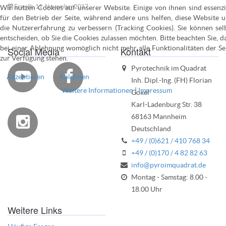
Erstellt: 11. November 2017
Wir nutzen Cookies auf unserer Website. Einige von ihnen sind essenzi
für den Betrieb der Seite, während andere uns helfen, diese Website 
die Nutzererfahrung zu verbessern (Tracking Cookies). Sie können sel
entscheiden, ob Sie die Cookies zulassen möchten. Bitte beachten Sie, d
bei einer Ablehnung womöglich nicht mehr alle Funktionalitäten der Se
Social Media
Kontakt
zur Verfügung stehen.
Pyrotechnik im Quadrat


Akzeptieren
Ablehnen
Inh. Dipl.-Ing. (FH) Florian
Weitere Informationen
|
Impressum
Gokel
Karl-Ladenburg Str. 38
68163 Mannheim

Deutschland
+49 / (0)621 / 410 768 34
+49 / (0)170 / 4 82 82 63
info@pyroimquadrat.de
Montag - Samstag: 8.00 -
18.00 Uhr
Weitere Links