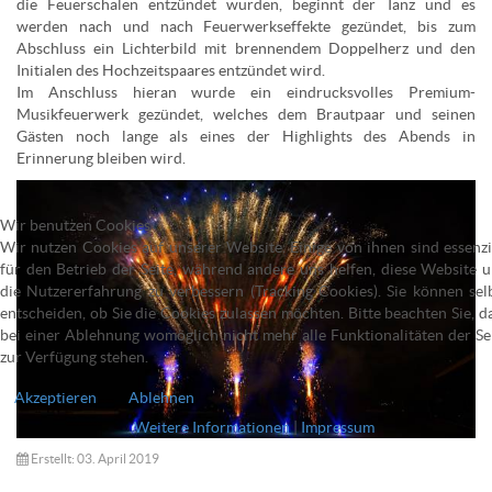
die Feuerschalen entzündet wurden, beginnt der Tanz und es
werden nach und nach Feuerwerkseffekte gezündet, bis zum
Abschluss ein Lichterbild mit brennendem Doppelherz und den
Initialen des Hochzeitspaares entzündet wird.
Im Anschluss hieran wurde ein eindrucksvolles Premium-
Musikfeuerwerk gezündet, welches dem Brautpaar und seinen
Gästen noch lange als eines der Highlights des Abends in
Erinnerung bleiben wird.
Wir benutzen Cookies
Wir nutzen Cookies auf unserer Website. Einige von ihnen sind essenzi
für den Betrieb der Seite, während andere uns helfen, diese Website 
die Nutzererfahrung zu verbessern (Tracking Cookies). Sie können sel
entscheiden, ob Sie die Cookies zulassen möchten. Bitte beachten Sie, d
bei einer Ablehnung womöglich nicht mehr alle Funktionalitäten der Se
zur Verfügung stehen.
Akzeptieren
Ablehnen
Weitere Informationen
|
Impressum
Erstellt: 03. April 2019