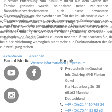
kürzester Entfernung zum Publikum direkt aus dem Garten der
Familie gezündet wurde, beinhaltete neben zahlreichen
Barockfeuerwerkselementen auch unsere bewährten
Flammeneffekte, welche synchron im Takt der Musik eindrucksvolle
Wir benutzen Cookies
Flammensäulen erzeugten. Auch kamen unsere Funkenmaschinen
Wir nutzen Cookies auf unserer Website. Einige von ihnen sind essenzi
zum Einsatz, welche genau abgestimmt zur Musik sehr dynamische,
für den Betrieb der Seite, während andere uns helfen, diese Website 
silberne Funkenfontänen in verschiedenen Steighöhen erzeugten.
die Nutzererfahrung zu verbessern (Tracking Cookies). Sie können sel
entscheiden, ob Sie die Cookies zulassen möchten. Bitte beachten Sie, d
Erstellt: 08. November 2021
bei einer Ablehnung womöglich nicht mehr alle Funktionalitäten der Se
zur Verfügung stehen.
Akzeptieren
Ablehnen
Social Media
Kontakt
Weitere Informationen
|
Impressum
Pyrotechnik im Quadrat


Inh. Dipl.-Ing. (FH) Florian
Gokel
Karl-Ladenburg Str. 38
68163 Mannheim

Deutschland
+49 / (0)621 / 410 768 34
+49 / (0)170 / 4 82 82 63