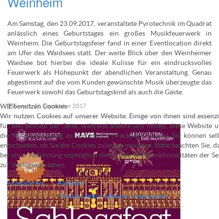
Weinheim
Am Samstag, den 23.09.2017, veranstaltete Pyrotechnik im Quadrat
anlässlich eines Geburtstages ein großes Musikfeuerwerk in
Weinheim. Die Geburtstagsfeier fand in einer Eventlocation direkt
am Ufer des Waidsees statt. Der weite Blick über den Weinheimer
Waidsee bot hierbei die ideale Kulisse für ein eindrucksvolles
Feuerwerk als Höhepunkt der abendlichen Veranstaltung. Genau
abgestimmt auf die vom Kunden gewünschte Musik überzeugte das
Feuerwerk sowohl das Geburtstagskind als auch die Gäste.
Wir benutzen Cookies
Erstellt: 26. September 2017
Wir nutzen Cookies auf unserer Website. Einige von ihnen sind essenzi
für den Betrieb der Seite, während andere uns helfen, diese Website 
die Nutzererfahrung zu verbessern (Tracking Cookies). Sie können sel
entscheiden, ob Sie die Cookies zulassen möchten. Bitte beachten Sie, d
bei einer Ablehnung womöglich nicht mehr alle Funktionalitäten der Se
zur Verfügung stehen.
Akzeptieren
Ablehnen
Weitere Informationen
|
Impressum