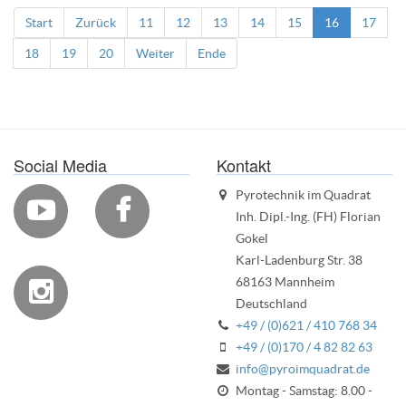
Start
Zurück
11
12
13
14
15
16
17
18
19
20
Weiter
Ende
Social Media
Kontakt
Pyrotechnik im Quadrat


Inh. Dipl.-Ing. (FH) Florian
Gokel
Karl-Ladenburg Str. 38
68163 Mannheim

Deutschland
+49 / (0)621 / 410 768 34
+49 / (0)170 / 4 82 82 63
info@pyroimquadrat.de
Montag - Samstag: 8.00 -